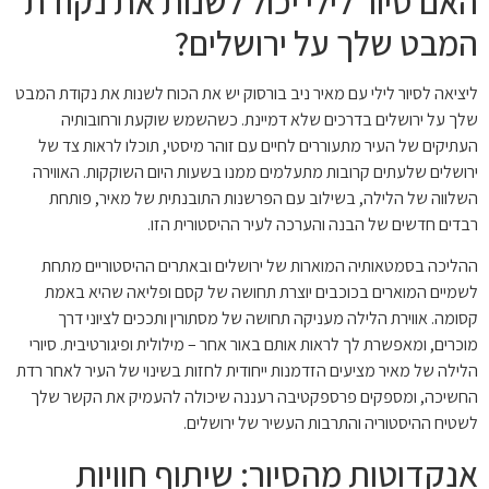
האם סיור לילי יכול לשנות את נקודת
המבט שלך על ירושלים?
ליציאה לסיור לילי עם מאיר ניב בורסוק יש את הכוח לשנות את נקודת המבט
שלך על ירושלים בדרכים שלא דמיינת. כשהשמש שוקעת ורחובותיה
העתיקים של העיר מתעוררים לחיים עם זוהר מיסטי, תוכלו לראות צד של
ירושלים שלעתים קרובות מתעלמים ממנו בשעות היום השוקקות. האווירה
השלווה של הלילה, בשילוב עם הפרשנות התובנתית של מאיר, פותחת
רבדים חדשים של הבנה והערכה לעיר ההיסטורית הזו.
ההליכה בסמטאותיה המוארות של ירושלים ובאתרים ההיסטוריים מתחת
לשמיים המוארים בכוכבים יוצרת תחושה של קסם ופליאה שהיא באמת
קסומה. אווירת הלילה מעניקה תחושה של מסתורין ותככים לציוני דרך
מוכרים, ומאפשרת לך לראות אותם באור אחר – מילולית ופיגורטיבית. סיורי
הלילה של מאיר מציעים הזדמנות ייחודית לחזות בשינוי של העיר לאחר רדת
החשיכה, ומספקים פרספקטיבה רעננה שיכולה להעמיק את הקשר שלך
לשטיח ההיסטוריה והתרבות העשיר של ירושלים.
אנקדוטות מהסיור: שיתוף חוויות