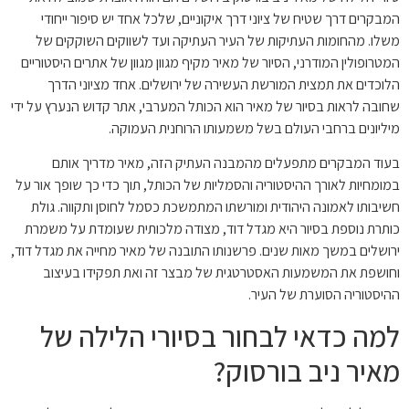
המבקרים דרך שטיח של ציוני דרך איקוניים, שלכל אחד יש סיפור ייחודי
משלו. מהחומות העתיקות של העיר העתיקה ועד לשווקים השוקקים של
המטרופולין המודרני, הסיור של מאיר מקיף מגוון מגוון של אתרים היסטוריים
הלוכדים את תמצית המורשת העשירה של ירושלים. אחד מציוני הדרך
שחובה לראות בסיור של מאיר הוא הכותל המערבי, אתר קדוש הנערץ על ידי
מיליונים ברחבי העולם בשל משמעותו הרוחנית העמוקה.
בעוד המבקרים מתפעלים מהמבנה העתיק הזה, מאיר מדריך אותם
במומחיות לאורך ההיסטוריה והסמליות של הכותל, תוך כדי כך שופך אור על
חשיבותו לאמונה היהודית ומורשתו המתמשכת כסמל לחוסן ותקווה. גולת
כותרת נוספת בסיור היא מגדל דוד, מצודה מלכותית שעומדת על משמרת
ירושלים במשך מאות שנים. פרשנותו התובנה של מאיר מחייה את מגדל דוד,
וחושפת את המשמעות האסטרטגית של מבצר זה ואת תפקידו בעיצוב
ההיסטוריה הסוערת של העיר.
למה כדאי לבחור בסיורי הלילה של
מאיר ניב בורסוק?