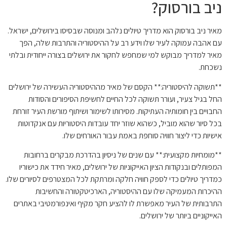
ניב בורסוק?
מאיר ניב בורסוק הוא מדריך טיולים נלהב ומנוסה שבסיסו בירושלים, ישראל.
עם אהבה עמוקה לעיר שלו וידע רב על ההיסטוריה והתרבות שלה, הפך
מאיר למדריך מבוקש למי שמחפש לחקור את ירושלים בצורה ייחודית ובלתי
נשכחת.
**תשוקה להיסטוריה:** הקסם של מאיר מההיסטוריה העשירה של ירושלים
החל בגיל צעיר, ועורר תשוקה לכל החיים לחשיפת הסיפורים והסודות
החבויים בין חומותיה העתיקות. מסירותו לשימור ושיתוף מורשת העיר זורחת
בכל סיור שהוא מוביל, כשהוא שוזר יחד עובדות היסטוריות עם אנקדוטות
אישיות כדי ליצור חוויה סוחפת באמת עבור האורחים שלו.
**מומחיות מקצועית:** עם שנים של ניסיון בהדרכת מבקרים ברחובות
המפותלים ובנקודות הציון האייקוניות של ירושלים, מאיר חידד את כישוריו
כמדריך טיולים כדי לספק חוויה חלקה ומרתקת לכל המצטרפים לסיורים שלו.
ההיכרות המעמיקה שלו עם ההיסטוריה, הארכיטקטורה והחשיבות
התרבותית של העיר מאפשרת לו להציע חקר מקיף ואינפורמטיבי באתרים
האייקוניים ביותר של ירושלים.