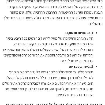
סיורי הלילה של מאיר ניב בורסוק מציעים דרך ייחודית ובלתי נשכחת לחוות
את העיר העתיקה של ירושלים לאחר רדת החשיכה, ומספקים למבקרים
תובנה עמוקה יותר על ההיסטוריה, התרבות והרוחניות שלה. ישנן מספר
סיבות משכנעות לכך שבחירה בסיור של מאיר יכולה לשפר את הביקור שלך
בירושלים:
1. מומחיות ותשוקה:
הידע הנרחב והתשוקה של מאיר לירושלים זורמים בכל היבט בסיור
שלו. כמדריך ותיק עם שנים של ניסיון, מאיר בקיא בהיסטוריה,
באדריכלות ובמסורות של העיר. ההתלהבות שלו לחלוק את הסיפורים
והסודות של ירושלים מדבקת והופכת את הסיור למרתק ואינפורמטיבי
עבור מבקרים מכל רקע.
2. גישה בלעדית:
סיורי הלילה של מאיר כוללים לרוב גישה בלעדית למקומות מחוץ
לשבילים ולאבני חן נסתרות שבדרך כלל לא פתוחות לקהל במהלך
היום. גישה זו מאחורי הקלעים מאפשרת למבקרים לחקור את ירושלים
מנקודת מבט ייחודית, לחשוף אוצרות נסתרים ולהבין יותר לעומק את
הרבדים הנסתרים של העיר.