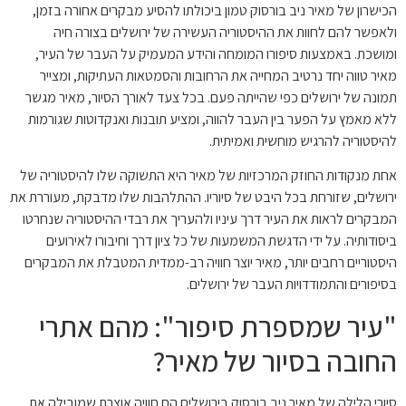
הכישרון של מאיר ניב בורסוק טמון ביכולתו להסיע מבקרים אחורה בזמן,
ולאפשר להם לחוות את ההיסטוריה העשירה של ירושלים בצורה חיה
ומושכת. באמצעות סיפורו המומחה והידע המעמיק על העבר של העיר,
מאיר טווה יחד נרטיב המחייה את הרחובות והסמטאות העתיקות, ומצייר
תמונה של ירושלים כפי שהייתה פעם. בכל צעד לאורך הסיור, מאיר מגשר
ללא מאמץ על הפער בין העבר להווה, ומציע תובנות ואנקדוטות שגורמות
להיסטוריה להרגיש מוחשית ואמיתית.
אחת מנקודות החוזק המרכזיות של מאיר היא התשוקה שלו להיסטוריה של
ירושלים, שזורחת בכל היבט של סיוריו. ההתלהבות שלו מדבקת, מעוררת את
המבקרים לראות את העיר דרך עיניו ולהעריך את רבדי ההיסטוריה שנחרטו
ביסודותיה. על ידי הדגשת המשמעות של כל ציון דרך וחיבורו לאירועים
היסטוריים רחבים יותר, מאיר יוצר חוויה רב-ממדית המטבלת את המבקרים
בסיפורים והתמודדויות העבר של ירושלים.
"עיר שמספרת סיפור": מהם אתרי
החובה בסיור של מאיר?
סיורי הלילה של מאיר ניב בורסוק בירושלים הם חוויה אוצרת שמובילה את